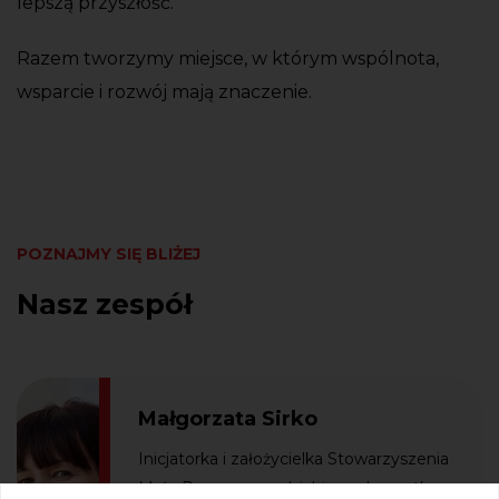
lepszą przyszłość.
Razem tworzymy miejsce, w którym wspólnota,
wsparcie i rozwój mają znaczenie.
POZNAJMY SIĘ BLIŻEJ
Nasz zespół
Małgorzata Sirko
Inicjatorka i założycielka Stowarzyszenia
Małe Rzeczy, przedsiębiorca, laureatka