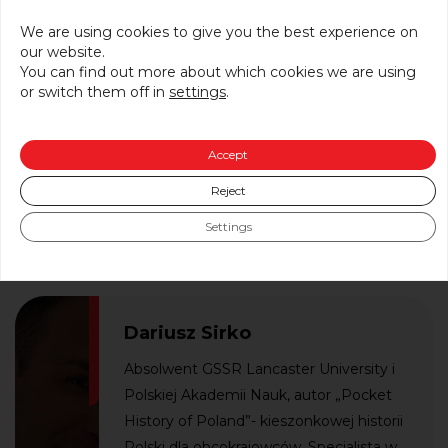
konkursu “Złota Setka Pomorza i Kujaw
We are using cookies to give you the best experience on
2013”, właściciel i prezes zarządu
our website.
Centrum Medycznego Sir Med
You can find out more about which cookies we are using
or switch them off in
settings
.
działającego w sektorze usług
medycznych sfery prywatnej i
finansowanej ze środków publicznych w
Accept
zakresie specjalistki, fizjoterapii
Reject
ambulatoryjnej i COL.
Settings
Dariusz Sirko
Absolwent GSSR Lancaster University i
Polskiej Akademii Nauk, autor „Pocket
History of Poland”- kieszonkowej historii
Polski dla obcokrajowców. Specjalista w