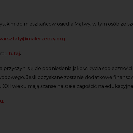
ystkim do mieszkańców osiedla Mątwy, w tym osób ze s
warsztaty@malerzeczy.org
rać
tutaj
.
a przyczyni się do podniesienia jakości życia społecznośc
awodowego. Jeśli pozyskane zostanie dodatkowe finansow
XI wieku mają szanse na stałe zagościć na edukacyjne
u.