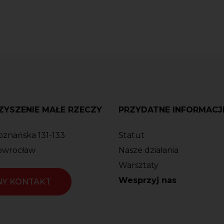
YSZENIE MAŁE RZECZY
PRZYDATNE INFORMACJ
oznańska 131-133
Statut
owrocław
Nasze działania
Warsztaty
Wesprzyj nas
NY KONTAKT