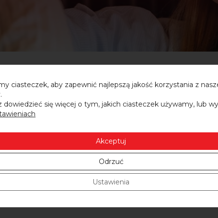
rcie dla osób znajdujących się w trudniejszej sytuacji ży
y ciasteczek, aby zapewnić najlepszą jakość korzystania z nasz
.
 dowiedzieć się więcej o tym, jakich ciasteczek używamy, lub w
pomóc Stowarzyszenie wpłatą na konto z dopiskiem „daro
tawieniach
Akceptuj
Odrzuć
Ustawienia