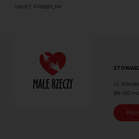
SWIFT: PPABPLPK
STOWARZ
ul. Starop
88-100 In
PEŁ