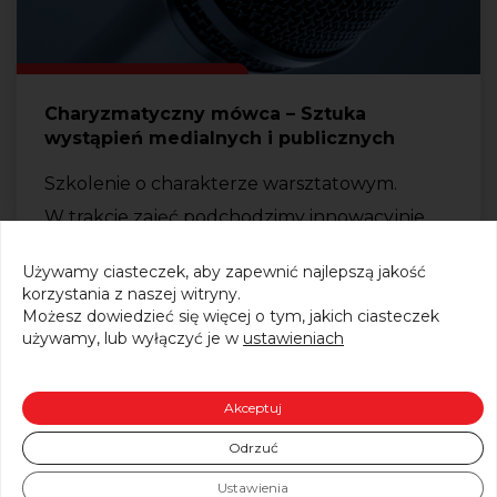
Charyzmatyczny mówca – Sztuka
wystąpień medialnych i publicznych
Szkolenie o charakterze warsztatowym.
W trakcie zajęć podchodzimy innowacyjnie
do kwestii…
Używamy ciasteczek, aby zapewnić najlepszą jakość
korzystania z naszej witryny.
Możesz dowiedzieć się więcej o tym, jakich ciasteczek
CZYTAJ WIĘCEJ
używamy, lub wyłączyć je w
ustawieniach
Akceptuj
Odrzuć
Ustawienia