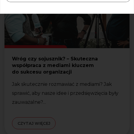
Wróg czy sojusznik? – Skuteczna
współpraca z mediami kluczem
do sukcesu organizacji
Jak skutecznie rozmawiać z mediami? Jak
sprawić, aby nasze idee i przedsięwzięcia były
zauważalne?…
CZYTAJ WIĘCEJ