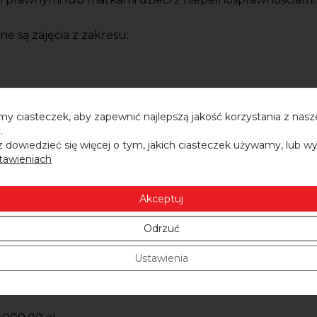
 są zajęcia z zakresu:
y ciasteczek, aby zapewnić najlepszą jakość korzystania z nasz
.
zwijania własnych talentów
 dowiedzieć się więcej o tym, jakich ciasteczek używamy, lub w
tawieniach
Akceptuj
 zapewnioną opiekę nad dziećmi oraz materiały niezbędne
Odrzuć
ia do 30 czerwca 2019
Ustawienia