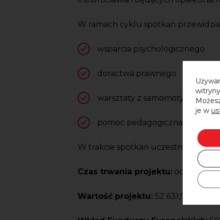
W ramach cyklu spotkań przewidziane
wsparcia psychologicznego
doractwa prawnego
Używam
witryny
warsztaty z samomotywacji i ro
Możesz
je w
us
pomoc pedagogiczna
W trakcie spotkań uczestniczki mają
Czas trwania projektu:
od 1 styczn
Wartość projektu:
52 631,58 zł