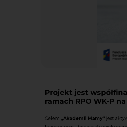
Projekt jest współfi
ramach RPO WK-P na l
Celem
„Akademii Mamy”
jest akt
Inowrocławia i będących opiekunami