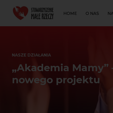
Przejdź
Przejdź
do
do
HOME
O NAS
NA
ustawień
treści
dostępności
NASZE DZIAŁANIA
„Akademia Mamy” –
nowego projektu