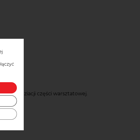
ej
yłączyć
 do realziacji części warsztatowej.