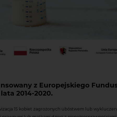
nansowany z Europejskiego Fundu
ata 2014-2020.
ywizacja 15 kobiet zagrożonych ubóstwem lub wyklucze
 prawnymi lub matkami dzieci z niepełnosprawnościami.