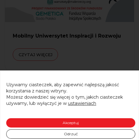
Mobilny Uniwersytet Inspiracji i Rozwoju
CZYTAJ WIĘCEJ
Używamy ciasteczek, aby zapewnić najlepszą jakość
korzystania z naszej witryny.
Możesz dowiedzieć się więcej o tym, jakich ciasteczek
używamy, lub wyłączyć je w
ustawieniach
Akceptuj
Odrzuć