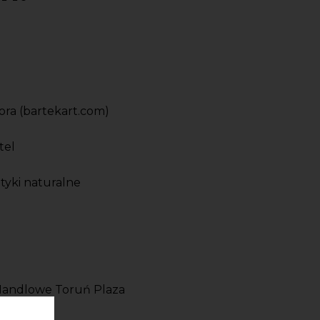
ora (bartekart.com)
tel
yki naturalne
Handlowe Toruń Plaza