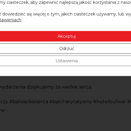
przez firmę Retro Misie, Babyly.pl i Nordville
y ciasteczek, aby zapewnić najlepszą jakość korzystania z nasz
.
 dowiedzieć się więcej o tym, jakich ciasteczek używamy, lub w
wanym okazał się obraz autorstwa Alexis Hernandez Dia
tawieniach
 7.000 zł.
Akceptuj
akcyjne upominki podarowane przez CH Toruń Plaza, Caf
Odrzuć
iszka – kosmetyki naturalne, POLOmarket, Kaprys Teksty
 Kokocińskiej oraz Salon Fryzjerski HD Daniel Krygier i 
Ustawienia
ystępem
Olgi Bończyk
oraz gruzińskiej przyjaciółki stowa
darzenia dziękujemy za wielkie serca.
czy #balwielkieserca #balcharytatywny #hotelbulwar #
ne