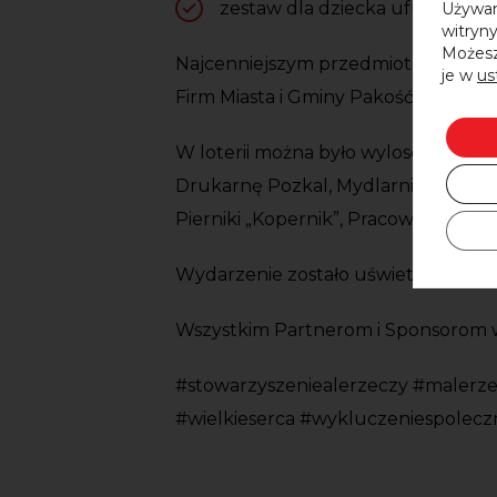
zestaw dla dziecka ufundowane 
Używam
witryny
Możesz
Najcenniejszym przedmiotem licyto
je w
us
Firm Miasta i Gminy Pakość na kwotę
W loterii można było wylosować atr
Drukarnę Pozkal, Mydlarnię u Franc
Pierniki „Kopernik”, Pracownię Beaty
Wydarzenie zostało uświetnione w
Wszystkim Partnerom i Sponsorom wy
#stowarzyszeniealerzeczy #malerze
#wielkieserca #wykluczeniespolecz