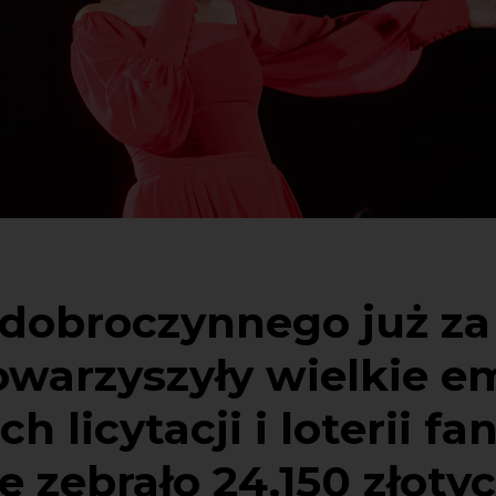
u dobroczynnego już za
warzyszyły wielkie em
h licytacji i loterii fa
 zebrało 24.150 złotyc