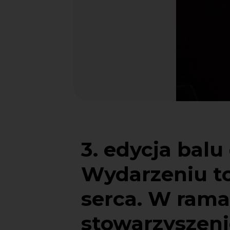
3. edycja bal
Wydarzeniu to
serca. W ramac
stowarzyszenie