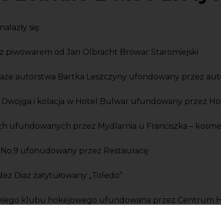
lazły się:
 z piwowarem od Jan Olbracht Browar Staromiejski
ejzaże autorstwa Bartka Leszczyny ufondowany przez aut
Dwojga i kolacja w Hotel Bulwar ufundowany przez Ho
h ufundowanych przez Mydlarnia u Franciszka – kosmet
a No.9 ufonudowany przez Restauracę
dez Diaz zatytułowany „Toledo”
ńskiego klubu hokejowego ufundowana przez Centrum 