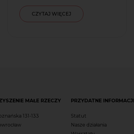
CZYTAJ WIĘCEJ
YSZENIE MAŁE RZECZY
PRZYDATNE INFORMACJ
oznańska 131-133
Statut
owrocław
Nasze działania
Warsztaty