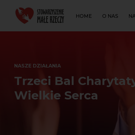
Przejdź
Przejdź
do
do
HOME
O NAS
NA
ustawień
treści
dostępności
NASZE DZIAŁANIA
Trzeci Bal Charyta
Wielkie Serca