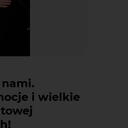
 nami.
ocje i wielkie
ntowej
h!