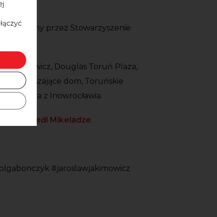
ej
yłączyć
z zakupiony przez Stowarzyszenie
e Lenkiewicz, Douglas Toruń Plaza,
lia upiększające dom, Toruńskie
Hanna Rybka z Inowrocławia.
rzysznia
Ledi Mikeladze
.
olgabonczyk #jaroslawjakimowicz