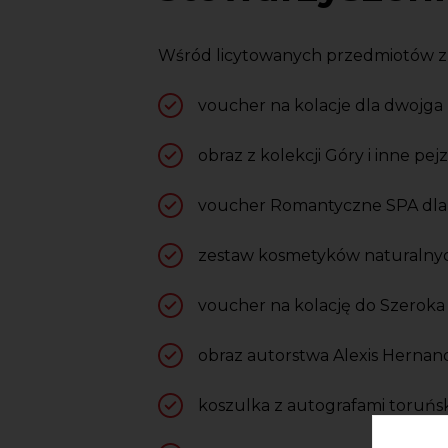
Wśród licytowanych przedmiotów zna
voucher na kolacje dla dwojga
obraz z kolekcji Góry i inne p
voucher Romantyczne SPA dla 
zestaw kosmetyków naturalnyc
voucher na kolację do Szerok
obraz autorstwa Alexis Hernan
koszulka z autografami toru